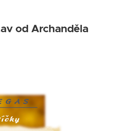
tav od Archanděla
a