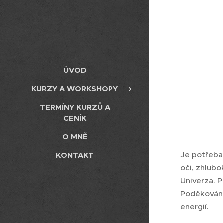
ÚVOD
KURZY A WORKSHOPY
TERMÍNY KURZŮ A
CENÍK
O MNĚ
Je potřeba 
KONTAKT
oči, zhlubo
Univerza. 
Poděkování
energií.