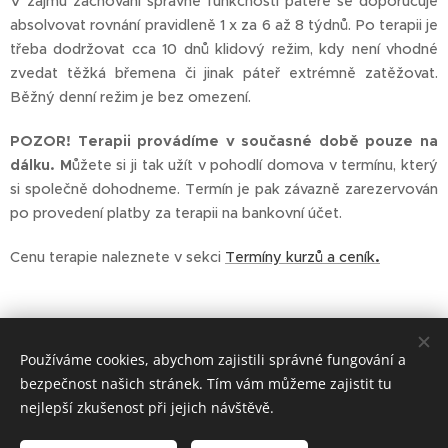
V zájmu zachování správné funkčnosti páteře se doporučuje
absolvovat rovnání pravidleně 1 x za 6 až 8 týdnů. Po terapii je
třeba dodržovat cca 10 dnů klidový režim, kdy není vhodné
zvedat těžká břemena či jinak páteř extrémně zatěžovat.
Běžný denní režim je bez omezení.
POZOR! Terapii provádíme v současné době pouze na
dálku. M
ůžete si ji tak užít v pohodlí domova v termínu, který
si společně dohodneme. Termín je pak závazně zarezervován
po provedení platby za terapii na bankovní účet.
Cenu terapie naleznete v sekci
Termíny kurzů a ceník
.
Používáme cookies, abychom zajistili správné fungování a
Kontaktujte mě
bezpečnost našich stránek. Tím vám můžeme zajistit tu
nejlepší zkušenost při jejich návštěvě.