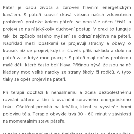
Páteř je osou života a zároveň hlavním energetickým
kanálem. S páteří souvisí drtivá většina našich zdravotních
problémů, protože kolem páteře se neustále něco "čistí" a
projeví se na ní jakýkoliv duchovní postup. V praxi to funguje
tak, že způsob našeho myšlení se odrazí nejdříve na páteři.
Například mezi lopatkami se projevují strachy a obavy, o
kousek níž se projeví, když si člověk příliš nakládá a dole na
páteři zase když moc pracuje. S páteří mají občas problém i
malé děti, které často bolí hlava. Příčinou bývá, že jsou na ně
kladeny moc velké nároky ze strany školy či rodičů. A tyto
tlaky se opět projeví na páteři.
Při terapii dochází k nenásilnému a zcela bezbolestnému
rovnání páteře a tím k uvolnění správného energetického
toku. Ošetření probíhá na lehátku, klient si vysvleče horní
polovinu těla. Terapie obvykle trvá 30 - 60 minut v závislosti
na momentálním stavu páteře.